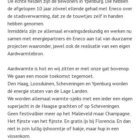
De echte helden zijn de bewoners in Ypenburg. Die hebben
de afgelopen 10 jaar zóveel ellende gehad met Eneco over
de stadsverwarming, dat ze de touwtjes zelf in handen
hebben genomen.
Inmiddels zijn ze allemaal ervaringsdeskundig en werken nu
samen met energiepartners én Eneco aan tal van duurzame
projecten waaronder, jawel ook de realisatie van een eigen
Aardwarmtebron.
Aardwarmte is hot en wij zitten er met onze gat bovenop.
We gaan een mooie toekomst tegemoet.
Den Haag, Loosduinen, Scheveningen en Ypenburg worden
dé energie staten van de Lage Landen.
We worden allemaal warmte-sjeiks met een ieder een eigen
superjacht in de Haagse grachten of op Scheveningen.
Geen festivalbier meer op het Malieveld maar Champagne.
Het fijnste van het fijnste. En gratis ijs bij Florencia. En dan
niet in zo’n lullig ijshoorntje of bakje, maar hup in een
vissenkom.