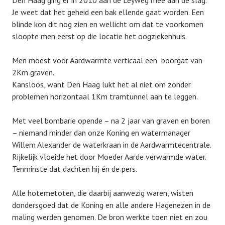
Den Haag ging er in 2010 aan de Leyweg mee aan de slag.
Je weet dat het geheid een bak ellende gaat worden. Een
blinde kon dit nog zien en wellicht om dat te voorkomen
sloopte men eerst op die locatie het oogziekenhuis.
Men moest voor Aardwarmte verticaal een boorgat van
2Km graven.
Kansloos, want Den Haag lukt het al niet om zonder
problemen horizontaal 1Km tramtunnel aan te leggen.
Met veel bombarie opende – na 2 jaar van graven en boren
– niemand minder dan onze Koning en watermanager
Willem Alexander de waterkraan in de Aardwarmtecentrale.
Rijkelijk vloeide het door Moeder Aarde verwarmde water.
Tenminste dat dachten hij én de pers.
Alle hotemetoten, die daarbij aanwezig waren, wisten
dondersgoed dat de Koning en alle andere Hagenezen in de
maling werden genomen. De bron werkte toen niet en zou