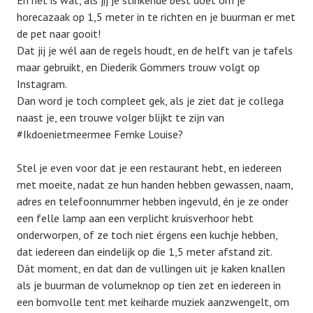
En het is wat, als
jij
je stinkende best doet om je
horecazaak op 1,5 meter in te richten en je buurman er met
de pet naar gooit!
Dat jij je wél aan de regels houdt, en de helft van je tafels
maar gebruikt, en Diederik Gommers trouw volgt op
Instagram.
Dan word je toch compleet gek, als je ziet dat je collega
naast je, een trouwe volger blijkt te zijn van
#Ikdoenietmeermee Femke Louise?
Stel je even voor dat je een restaurant hebt, en iedereen
met moeite, nadat ze hun handen hebben gewassen, naam,
adres en telefoonnummer hebben ingevuld, én je ze onder
een felle lamp aan een verplicht kruisverhoor hebt
onderworpen, of ze toch niet érgens een kuchje hebben,
dat iedereen dan eindelijk op die 1,5 meter afstand zit.
Dát moment, en dat dan de vullingen uit je kaken knallen
als je buurman de volumeknop op tien zet en iedereen in
een bomvolle tent met keiharde muziek aanzwengelt, om