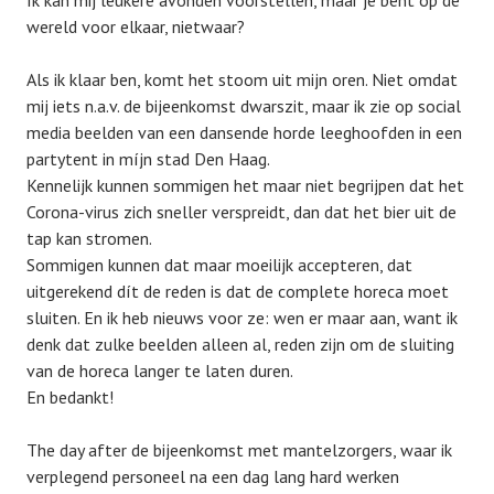
Ik kan mij leukere avonden voorstellen, maar je bent op de
wereld voor elkaar, nietwaar?
Als ik klaar ben, komt het stoom uit mijn oren. Niet omdat
mij iets n.a.v. de bijeenkomst dwarszit, maar ik zie op social
media beelden van een dansende horde leeghoofden in een
partytent in míjn stad Den Haag.
Kennelijk kunnen sommigen het maar niet begrijpen dat het
Corona-virus zich sneller verspreidt, dan dat het bier uit de
tap kan stromen.
Sommigen kunnen dat maar moeilijk accepteren, dat
uitgerekend dít de reden is dat de complete horeca moet
sluiten. En ik heb nieuws voor ze: wen er maar aan, want ik
denk dat zulke beelden alleen al, reden zijn om de sluiting
van de horeca langer te laten duren.
En bedankt!
The day after de bijeenkomst met mantelzorgers, waar ik
verplegend personeel na een dag lang hard werken