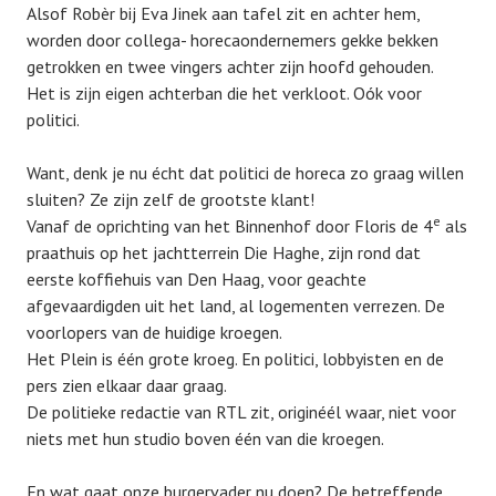
Alsof Robèr bij Eva Jinek aan tafel zit en achter hem,
worden door collega- horecaondernemers gekke bekken
getrokken en twee vingers achter zijn hoofd gehouden.
Het is zijn eigen achterban die het verkloot. Oók voor
politici.
Want, denk je nu écht dat politici de horeca zo graag willen
sluiten? Ze zijn zelf de grootste klant!
e
Vanaf de oprichting van het Binnenhof door Floris de 4
als
praathuis op het jachtterrein Die Haghe, zijn rond dat
eerste koffiehuis van Den Haag, voor geachte
afgevaardigden uit het land, al logementen verrezen. De
voorlopers van de huidige kroegen.
Het Plein is één grote kroeg. En politici, lobbyisten en de
pers zien elkaar daar graag.
De politieke redactie van RTL zit, originéél waar, niet voor
niets met hun studio boven één van die kroegen.
En wat gaat onze burgervader nu doen? De betreffende