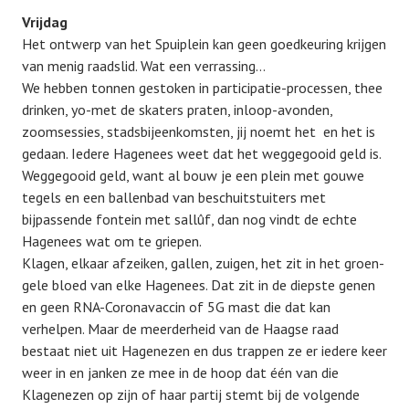
Vrijdag
Het ontwerp van het Spuiplein kan geen goedkeuring krijgen
van menig raadslid. Wat een verrassing…
We hebben tonnen gestoken in participatie-processen, thee
drinken, yo-met de skaters praten, inloop-avonden,
zoomsessies, stadsbijeenkomsten, jij noemt het en het is
gedaan. Iedere Hagenees weet dat het weggegooid geld is.
Weggegooid geld, want al bouw je een plein met gouwe
tegels en een ballenbad van beschuitstuiters met
bijpassende fontein met sallûf, dan nog vindt de echte
Hagenees wat om te griepen.
Klagen, elkaar afzeiken, gallen, zuigen, het zit in het groen-
gele bloed van elke Hagenees. Dat zit in de diepste genen
en geen RNA-Coronavaccin of 5G mast die dat kan
verhelpen. Maar de meerderheid van de Haagse raad
bestaat niet uit Hagenezen en dus trappen ze er iedere keer
weer in en janken ze mee in de hoop dat één van die
Klagenezen op zijn of haar partij stemt bij de volgende