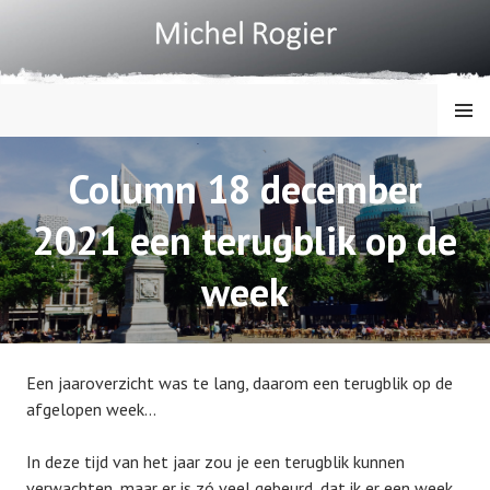
Spring
naar
inhoud
MENU
MICHEL ROGIER
Column 18 december
2021 een terugblik op de
week
Een jaaroverzicht was te lang, daarom een terugblik op de
afgelopen week…
In deze tijd van het jaar zou je een terugblik kunnen
verwachten, maar er is zó veel gebeurd, dat ik er een week