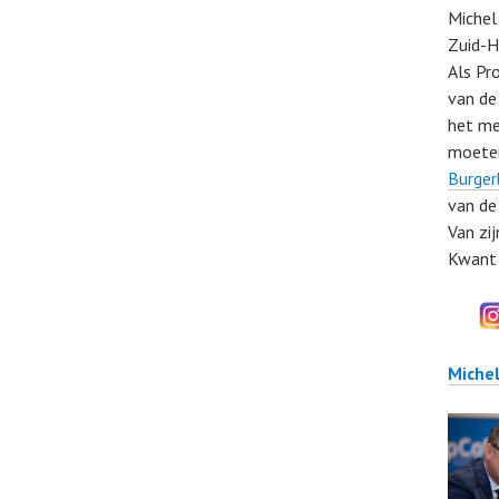
Michel
Zuid-H
Als Pr
van de
het me
moeten
Burge
van d
Van zi
Kwant 
Michel