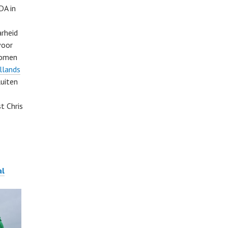
DA in
arheid
voor
nomen
llands
luiten
t Chris
al