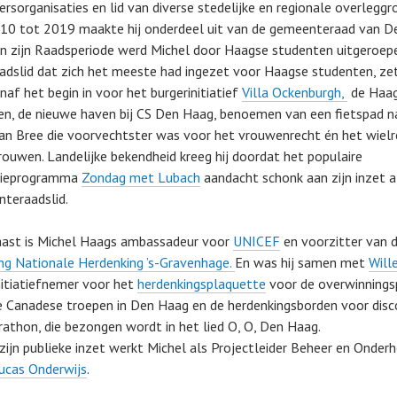
rsorganisaties en lid van diverse stedelijke en regionale overleggr
10 tot 2019 maakte hij onderdeel uit van de gemeenteraad van D
In zijn Raadsperiode werd Michel door Haagse studenten uitgeroep
adslid dat zich het meeste had ingezet voor Haagse studenten, zet
naf het begin in voor het burgerinitiatief
Villa Ockenburgh,
de Haa
en, de nieuwe haven bij CS Den Haag, benoemen van een fietspad n
an Bree die voorvechtster was voor het vrouwenrecht én het wiel
rouwen. Landelijke bekendheid kreeg hij doordat het populaire
sieprogramma
Zondag met Lubach
aandacht schonk aan zijn inzet a
teraadslid.
ast is Michel Haags ambassadeur voor
UNICEF
en voorzitter van 
ing Nationale Herdenking ’s-Gravenhage.
En was hij samen met
Will
nitiatiefnemer voor het
herdenkingsplaquette
voor de overwinnings
 de Canadese troepen in Den Haag en de herdenkingsborden voor dis
athon, die bezongen wordt in het lied O, O, Den Haag.
zijn publieke inzet werkt Michel als Projectleider Beheer en Onder
ucas Onderwijs
.