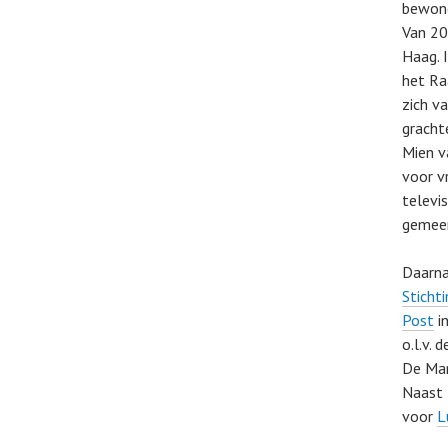
bewone
Van 20
Haag. 
het Ra
zich va
gracht
Mien v
voor v
televi
gemeen
Daarna
Sticht
Post
i
o.l.v.
De Mar
Naast 
voor
L