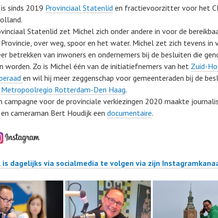
 is sinds 2019
Provinciaal Statenlid
en fractievoorzitter voor het C
olland.
ovinciaal Statenlid zet Michel zich onder andere in voor de bereikba
 Provincie, over weg, spoor en het water. Michel zet zich tevens in 
er betrekken van inwoners en ondernemers bij de besluiten die ge
 worden. Zo is Michel één van de initiatiefnemers van het
Zuid-Ho
rberaad
en wil hij meer zeggenschap voor gemeenteraden bij de bes
e
Metropoolregio Rotterdam-Den Haag
.
jn campagne voor de provinciale verkiezingen 2020 maakte journalis
en cameraman Bert Houdijk een
documentaire
.
 is dagelijks via socialmedia te volgen via zijn Instagramkana