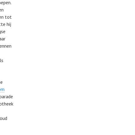
oepen.
en
en tot
te hij
gse
aar
rennen
ls
de
em
parade
cotheek
houd