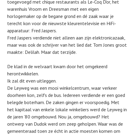
toegevoegd met chique restaurants als Le-Coq D’or, het
warenhuis Vroom en Dreesman met een eigen
horlogemaker op de begane grond en dé zaak waar je
terecht kon voor de nieuwste kleurentelevisie en HiFi-
apparatuur: Fred Jaspers.
Fred Jaspers verdiende niet alleen aan zijn elektronicazaak,
maar was ook de schrijver van het lied dat Tom Jones groot
maakte: Delilah. Maar dat terzijde.
De klad in de welvaart kwam door het omgekeerd
herontwikkelen.
Ik zal dit even uitleggen.
De Leyweg was een mooi winkelcentrum, waar verkeer
doorheen kon, zelfs de bus. Iedereen verdiende er een goed
belegde boterham. De zaken gingen er voorspoedig. Met
het kapitaal van enkele lokale winkeliers werd de Leyweg in
de jaren ’80 omgebouwd. Nou ja, omgebouwd? Het
ontwerp van Dudok werd om zeep geholpen. Waar was de
gemeenteraad toen ze écht in actie moesten komen om