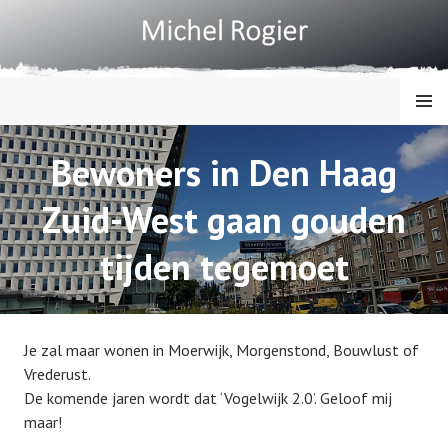
Spring
naar
inhoud
MENU
MICHEL ROGIER
Bewoners in Den Haag
Zuid-West gaan gouden
tijden tegemoet
Je zal maar wonen in Moerwijk, Morgenstond, Bouwlust of
Vrederust.
De komende jaren wordt dat ‘Vogelwijk 2.0’. Geloof mij
maar!